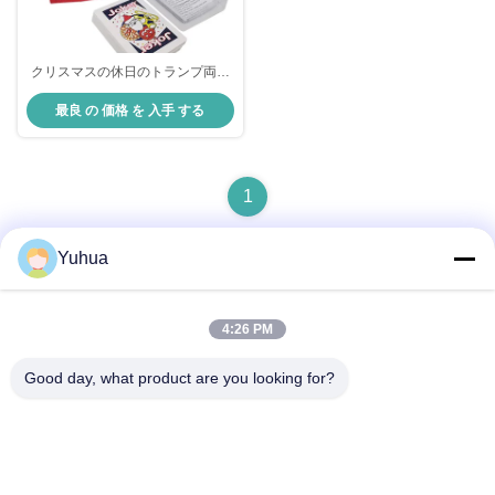
クリスマスの休日のトランプ両側
の四色刷が印刷した57x87mm
最良 の 価格 を 入手 する
1
Yuhua
迅速な連絡
4:26 PM
Good day, what product are you looking for?
アドレス
広東ユフアカードゲーム株式会社 追加: 広州市ゼンチェン区
リシン6丁目26号
テレ