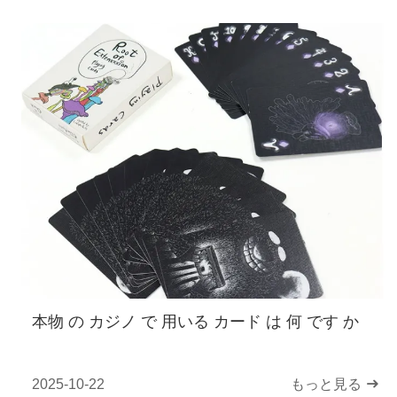
本物 の カジノ で 用いる カード は 何 です か
2025-10-22
もっと見る