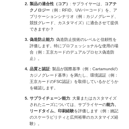
製品の適合性（コア）
: サプライヤーは、
コアテ
クノロジー
（例：RFID、UVバーコード）を、ア
プリケーションシナリオ（例：カジノグレード、
競技グレード、カスタマイズ）に適合させて提供
できますか？
偽造防止能力
: 偽造防止技術のレベルと信頼性を
評価します。特にプロフェッショナルな使用の場
合（例：王京カードのデュアルプロセス偽造防
止）。
品質と認証
: 製品が国際基準（例：Cartamundiの
カジノグレード基準）を満たし、環境認証（例：
王京カードのFSC認証）を取得しているかどうか
を確認します。
サプライチェーン能力
: 大量またはカスタマイズ
されたニーズについては、サプライヤーの
能力、
リードタイム、印刷経験
を評価します（例：姚記
のスケーラビリティと広州裕華のカスタマイズ経
験）。