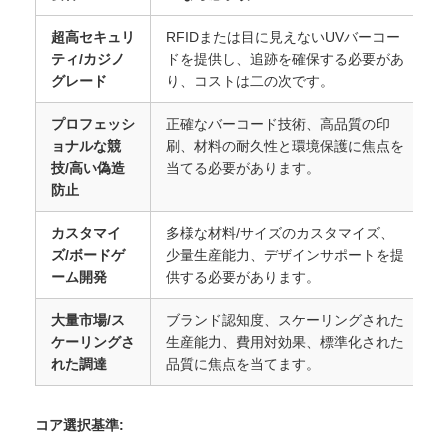
超高セキュリ
RFIDまたは目に見えないUVバーコー
ティ/カジノ
ドを提供し、追跡を確保する必要があ
（
グレード
り、コストは二の次です。
プロフェッシ
正確なバーコード技術、高品質の印
ョナルな競
刷、材料の耐久性と環境保護に焦点を
技/高い偽造
当てる必要があります。
防止
カスタマイ
多様な材料/サイズのカスタマイズ、
ズ/ボードゲ
少量生産能力、デザインサポートを提
ーム開発
供する必要があります。
大量市場/ス
ブランド認知度、スケーリングされた
ケーリングさ
生産能力、費用対効果、標準化された
れた調達
品質に焦点を当てます。
コア選択基準: