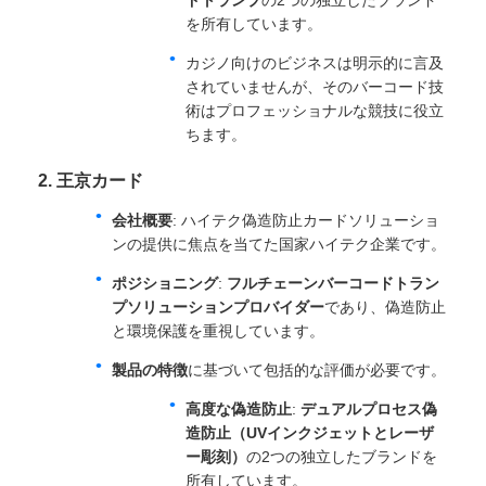
を所有しています。
カジノ向けのビジネスは明示的に言及
されていませんが、そのバーコード技
術はプロフェッショナルな競技に役立
ちます。
2. 王京カード
会社概要
: ハイテク偽造防止カードソリューショ
ンの提供に焦点を当てた国家ハイテク企業です。
ポジショニング
:
フルチェーンバーコードトラン
プソリューションプロバイダー
であり、偽造防止
と環境保護を重視しています。
製品の特徴
に基づいて包括的な評価が必要です。
高度な偽造防止
:
デュアルプロセス偽
造防止（UVインクジェットとレーザ
ー彫刻）
の2つの独立したブランドを
所有しています。