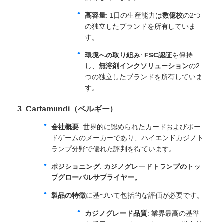
高容量
: 1日の生産能力は
数億枚
の2つ
の独立したブランドを所有していま
す。
環境への取り組み
:
FSC認証
を保持
し、
無溶剤インクソリューション
の2
つの独立したブランドを所有していま
す。
3. Cartamundi（ベルギー）
会社概要
: 世界的に認められたカードおよびボー
ドゲームのメーカーであり、ハイエンドカジノト
ランプ分野で優れた評判を得ています。
ポジショニング
:
カジノグレードトランプのトッ
プグローバルサプライヤー。
製品の特徴
に基づいて包括的な評価が必要です。
カジノグレード品質
: 業界最高の基準