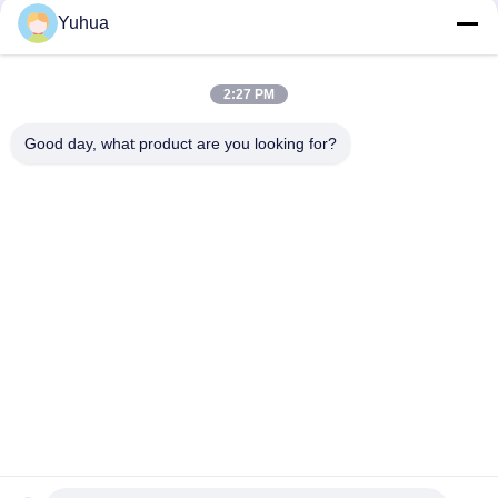
Yuhua
迅速な連絡
2:27 PM
Good day, what product are you looking for?
アドレス
広東ユフアカードゲーム株式会社 追加: 広州市ゼンチェン区
リシン6丁目26号
テレ
86-18676880318
メール
yhprint@yuhuapuke.com
プライバシーポリシー
|
地図
| 中国 良い 品質 注文のトランプ 提
供者 著作権 2021-2026 GUANGDONG YUHUA PLAYING CARDS