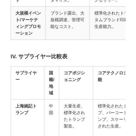
ド
タマイズ。
クセサリー。
大規模イベン
ブランド露出、大
標準化されたトラン
ト/マーケテ
規模調達、管理可
タムブランド印刷、
ィングプロモ
能なコスト。
生産能力。
ーション
IV. サプライヤー比較表
サプライヤ
国
コアポジシ
コアテクノロジー/
ー
籍/
ョニング
能
地
域
上海姚記ト
中
大量生産、
標準化されたトラン
ランプ
国
標準化され
プ、バーコードトラ
たトランプ
ンプ、スケーリング
製造。
された生産。