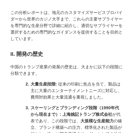
この分析レポートは、地元のカスタマイズサービスプロバイ
ダーから世界のカジノ大手まで、これらの主要サプライヤー
を専門的な生産分野で詳細に紹介し、適切なサプライヤーを
選択するための専門的なガイダンスを提供することを目的と
しています。
II. 開発の歴史
中国のトランプ産業の発展の歴史は、大まかに以下の段階に
分類できます。
大量生産段階:
従来の印刷に焦点を当て、製品は
主に大量のエンターテイメントニーズに対応し、
費用対効果と大量流通を重視しました。
スケーリングとブランディング段階（1990年代
から現在まで）:
上海姚記トランプ株式会社
が代
表であり、この段階では、
大規模な生産能力
の確
立、ブランド構築への注力、標準化された製品が