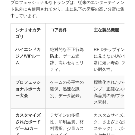
プロフェッショナルなトランプは、従来のエンターテイメン
ト以外にも使用されており、主に以下の需要の高い分野に集
中しています。
シナリオカテ
コア要件
主な製品機能
ゴリ
ハイエンドカ
絶対的な不正行為
RFIDチップインプ
ジノ/VIPルー
防止、ゲーム追
に見えないUVバーコ
ム
跡、高いセキュリ
常に短い寿命（8時間
ティ。
い耐久性。
プロフェッシ
ゲームの公平性の
標準化されたバーコ
ョナルポーカ
確保、迅速な識
ンプ、正確なスキャ
ー大会
別、データ記録。
高品質の紙/プラスチ
ス素材。
カスタマイズ
デザインの多様
カスタムサイズ、特
されたボード
性、印刷品質、材
ク、さまざまな素材（
ゲーム/カー
料選択、少量カス
スチック）、ボード