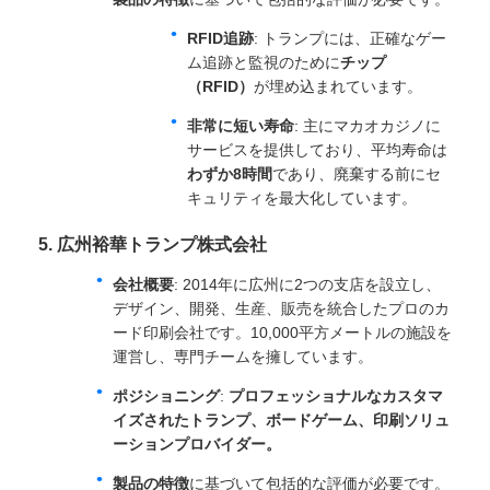
RFID追跡
: トランプには、正確なゲー
ム追跡と監視のために
チップ
（RFID）
が埋め込まれています。
非常に短い寿命
: 主にマカオカジノに
サービスを提供しており、平均寿命は
わずか8時間
であり、廃棄する前にセ
キュリティを最大化しています。
5. 広州裕華トランプ株式会社
会社概要
: 2014年に広州に2つの支店を設立し、
デザイン、開発、生産、販売を統合したプロのカ
ード印刷会社です。10,000平方メートルの施設を
運営し、専門チームを擁しています。
ポジショニング
:
プロフェッショナルなカスタマ
イズされたトランプ、ボードゲーム、印刷ソリュ
ーションプロバイダー。
製品の特徴
に基づいて包括的な評価が必要です。