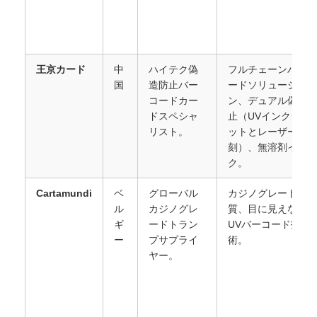
王京カード
中
ハイテク偽
フルチェーンバーコ
国
造防止バー
ードソリューショ
コードカー
ン、デュアル偽造防
ドスペシャ
止（UVインクジェ
リスト。
ットとレーザー彫
刻）、無溶剤イン
ク。
Cartamundi
ベ
グローバル
カジノグレード品
ル
カジノグレ
質、目に見えない
ギ
ードトラン
UVバーコード技
ー
プサプライ
術。
ヤー。