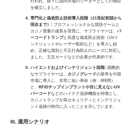
行われ、徐々に国内市場のリーダーとしての地位
を確立しました。
専門化と偽造防止技術導入段階（21世紀初頭から
現在まで）:
プロフェッショナルな競技ゲームと
カジノ需要の成長を背景に、サプライヤーは、
バ
ーコードトランプ
と高度な偽造防止技術（UVイ
ンクジェットやレーザー彫刻など）を導入し始
め、正確な識別と不正行為防止のニーズに対応し
ました。王京カードなどの企業が代表的です。
ハイエンドおよびインテリジェント段階:
国際的
なサプライヤーは、
カジノグレード
の基準を中国
市場に導入し、非常に短い寿命（例：8時間）
と、
RFIDチップインプラントや目に見えないUV
バーコード
などのハイテク追跡機能を特徴とし、
カジノトランプが高セキュリティとインテリジェ
ント追跡の時代に入ったことを示しています。
III. 適用シナリオ