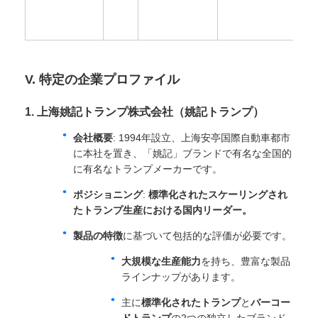
V. 特定の企業プロファイル
1. 上海姚記トランプ株式会社（姚記トランプ）
会社概要
: 1994年設立、上海安亭国際自動車都市
に本社を置き、「姚記」ブランドで有名な全国的
に有名なトランプメーカーです。
ポジショニング
:
標準化されたスケーリングされ
たトランプ生産における国内リーダー。
製品の特徴
に基づいて包括的な評価が必要です。
大規模な生産能力
を持ち、豊富な製品
ラインナップがあります。
主に
標準化されたトランプ
と
バーコー
ドトランプ
の2つの独立したブランド