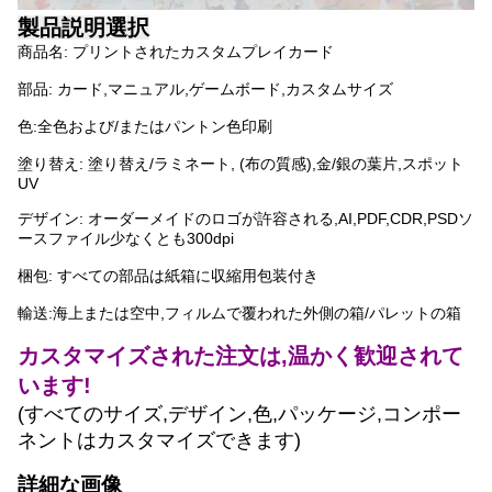
製品説明
選択
商品名: プリントされたカスタムプレイカード
部品: カード,マニュアル,ゲームボード,カスタムサイズ
色:全色および/またはパントン色印刷
塗り替え: 塗り替え/ラミネート, (布の質感),金/銀の葉片,スポット
UV
デザイン: オーダーメイドのロゴが許容される,AI,PDF,CDR,PSDソ
ースファイル少なくとも300dpi
梱包: すべての部品は紙箱に収縮用包装付き
輸送:海上または空中,フィルムで覆われた外側の箱/パレットの箱
カスタマイズされた注文は,温かく歓迎されて
います!
(すべてのサイズ,デザイン,色,パッケージ,コンポー
ネントはカスタマイズできます)
詳細な画像