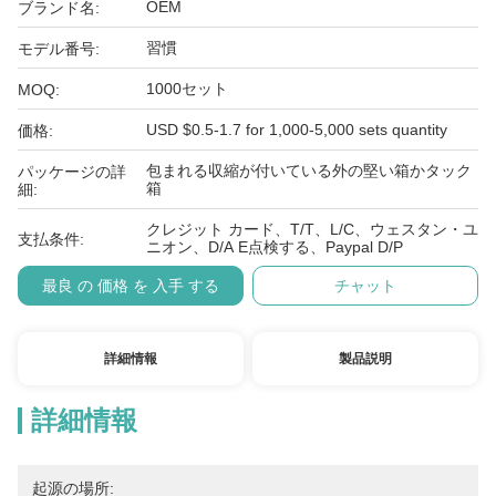
OEM
ブランド名:
習慣
モデル番号:
1000セット
MOQ:
USD $0.5-1.7 for 1,000-5,000 sets quantity
価格:
包まれる収縮が付いている外の堅い箱かタック
パッケージの詳
箱
細:
クレジット カード、T/T、L/C、ウェスタン・ユ
支払条件:
ニオン、D/A E点検する、Paypal D/P
最良 の 価格 を 入手 する
チャット
詳細情報
製品説明
詳細情報
起源の場所: