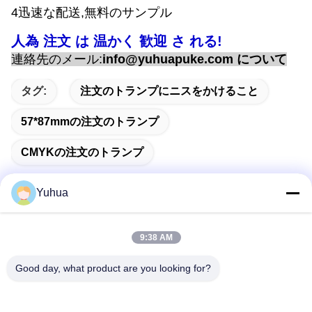
4迅速な配送,無料のサンプル
人為 注文 は 温かく 歓迎 さ れる!
連絡先のメール:
info@yuhuapuke.com について
タグ:
注文のトランプにニスをかけること
57*87mmの注文のトランプ
CMYKの注文のトランプ
Yuhua
迅速な連絡
9:38 AM
Good day, what product are you looking for?
アドレス
広東ユフアカードゲーム株式会社 追加: 広州市ゼンチェン区
リシン6丁目26号