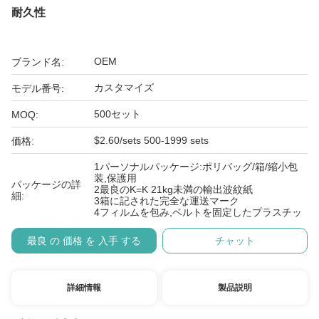
耐久性
OEM
ブランド名:
カスタマイズ
モデル番号:
500セット
MOQ:
$2.60/sets 500-1999 sets
価格:
1パーソナルパッケージ:ポリバッグ/箱/縮小包
装,保護用
パッケージの詳
2最良のK=K 21kg未満の輸出波紋紙
細:
3箱に記された完全な運送マーク
4フィルムを包み,ベルトを固定したプラスチッ
最良 の 価格 を 入手 する
チャット
詳細情報
製品説明