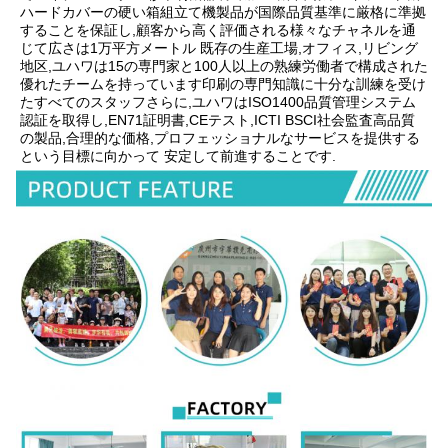
ハードカバーの硬い箱組立て機製品が国際品質基準に厳格に準拠
することを保証し,顧客から高く評価される様々なチャネルを通
じて広さは1万平方メートル 既存の生産工場,オフィス,リビング
地区,ユハワは15の専門家と100人以上の熟練労働者で構成された
優れたチームを持っています印刷の専門知識に十分な訓練を受け
たすべてのスタッフさらに,ユハワはISO1400品質管理システム
認証を取得し,EN71証明書,CEテスト,ICTI BSCI社会監査高品質
の製品,合理的な価格,プロフェッショナルなサービスを提供する
という目標に向かって 安定して前進することです.