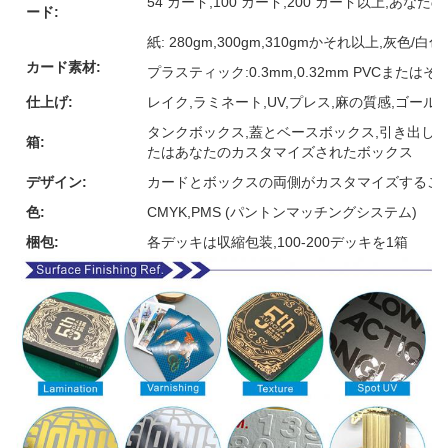
54 カード,100 カード,200 カード以上,あな
ード:
紙: 280gm,300gm,310gmかそれ以上,灰色
カード素材:
プラスティック:0.3mm,0.32mm PVCまたは
仕上げ:
レイク,ラミネート,UV,プレス,麻の質感,ゴー
タンクボックス,蓋とベースボックス,引き出しボ
箱:
たはあなたのカスタマイズされたボックス
デザイン:
カードとボックスの両側がカスタマイズするこ
色:
CMYK,PMS (パントンマッチングシステム)
梱包:
各デッキは収縮包装,100-200デッキを1箱