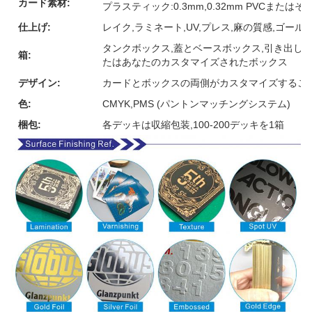
カード素材:
プラスティック:0.3mm,0.32mm PVCまたは
仕上げ:
レイク,ラミネート,UV,プレス,麻の質感,ゴー
タンクボックス,蓋とベースボックス,引き出しボ
箱:
たはあなたのカスタマイズされたボックス
デザイン:
カードとボックスの両側がカスタマイズするこ
色:
CMYK,PMS (パントンマッチングシステム)
梱包:
各デッキは収縮包装,100-200デッキを1箱