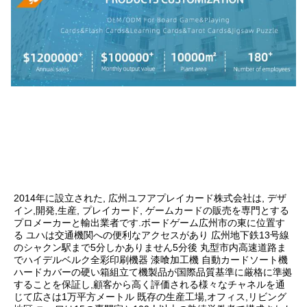
2014年に設立された, 広州ユフアプレイカード株式会社は, デザ
イン,開発,生産, プレイカード, ゲームカードの販売を専門とする
プロメーカーと輸出業者です.ボードゲーム広州市の東に位置す
る ユハは交通機関への便利なアクセスがあり 広州地下鉄13号線
のシャクン駅まで5分しかありません5分後 丸型市内高速道路ま
でハイデルベルク全彩印刷機器 漆喰加工機 自動カードソート機
ハードカバーの硬い箱組立て機製品が国際品質基準に厳格に準拠
することを保証し,顧客から高く評価される様々なチャネルを通
じて広さは1万平方メートル 既存の生産工場,オフィス,リビング