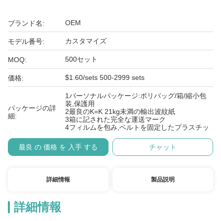
OEM
ブランド名:
カスタマイズ
モデル番号:
500セット
MOQ:
$1.60/sets 500-2999 sets
価格:
1パーソナルパッケージ:ポリバッグ/箱/縮小包
装,保護用
パッケージの詳
2最良のK=K 21kg未満の輸出波紋紙
細:
3箱に記された完全な運送マーク
4フィルムを包み,ベルトを固定したプラスチッ
最良 の 価格 を 入手 する
チャット
詳細情報
製品説明
詳細情報