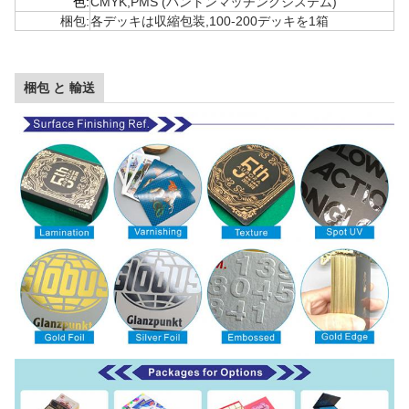
色:
CMYK,PMS (パントンマッチングシステム)
梱包:
各デッキは収縮包装,100-200デッキを1箱
梱包 と 輸送