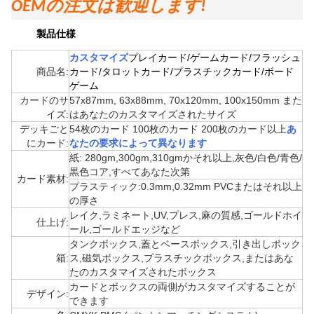
OEMの注文は歓迎します!
製品仕様
カスタマイズ
プレイカード/ゲームカード/フラッシュ
商品名:
カード/タロットカード/プラスチックカード/ボード
ゲーム
カードのサ
57x87mm, 63x88mm, 70x120mm, 100x150mm また
イズ:
はあなたのカスタマイズされたサイズ
デッキごと
54枚のカード 100枚のカード 200枚のカード以上
あ
にカード:
なたの要求によって異なります
紙: 280gm,300gm,310gmかそれ以上,灰色/白色/青色/
黒色コア,すべてあなた次第
カード素材:
プラスティック:0.3mm,0.32mm PVCまたはそれ以上
の厚さ
レイク,ラミネート,UV,プレス,麻の質感,ゴールドホイ
仕上げ:
ール,ゴールドエッジなど
タンクボックス,蓋とベースボックス,引き出しボック
箱:
ス,磁気ボックス,プラスチックボックス,またはあな
たのカスタマイズされたボックス
カードとボックスの両側がカスタマイズすることが
デザイン:
できます