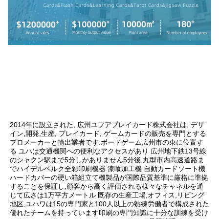
2014年に設立された, 広州ユフアプレイカード株式会社は, デザ
イン,開発,生産, プレイカード, ゲームカードの販売を専門とする
プロメーカーと輸出業者です.ボードゲーム広州市の東に位置す
る ユハは交通機関への便利なアクセスがあり 広州地下鉄13号線
のシャクン駅まで5分しかありません5分後 丸型市内高速道路ま
でハイデルベルク全彩印刷機器 漆喰加工機 自動カードソート機
ハードカバーの硬い箱組立て機製品が国際品質基準に厳格に準拠
することを保証し,顧客から高く評価される様々なチャネルを通
じて広さは1万平方メートル 既存の生産工場,オフィス,リビング
地区,ユハワは15の専門家と100人以上の熟練労働者で構成された
優れたチームを持っています印刷の専門知識に十分な訓練を受け