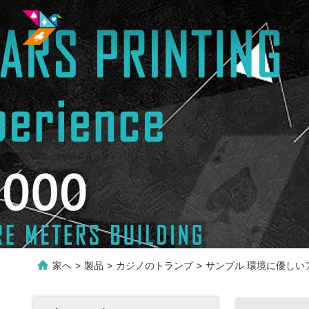
家へ
>
製品
>
カジノのトランプ
>
サンプル 環境に優しい