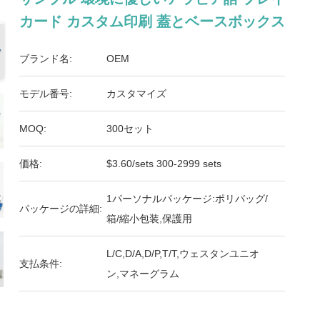
カード カスタム印刷 蓋とベースボックス
ブランド名:
OEM
モデル番号:
カスタマイズ
MOQ:
300セット
価格:
$3.60/sets 300-2999 sets
1パーソナルパッケージ:ポリバッグ/
パッケージの詳細:
箱/縮小包装,保護用
L/C,D/A,D/P,T/T,ウェスタンユニオ
支払条件:
ン,マネーグラム