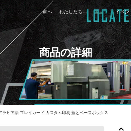
家へ
わたしたち に つい て
製品
イベン
商品の詳細
アラビア語 プレイカード カスタム印刷 蓋とベースボックス