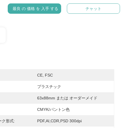
最良 の 価格 を 入手 する
チャット
CE, FSC
プラスチック
63x88mm または オーダーメイド
CMYK/パントン色
ーク形式:
PDF,AI,CDR,PSD 300dpi