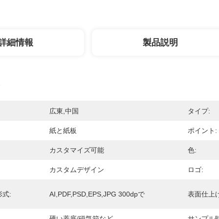
詳細情報
製品説明
広東,中国
タイプ:
紙と紙板
ポイント:
カスタマイズ可能
色:
カスタムデザイン
ロゴ:
式:
AI,PDF,PSD,EPS,JPG 300dpで
表面仕上げ
硬い蓋底/磁気箱など
サンプル時