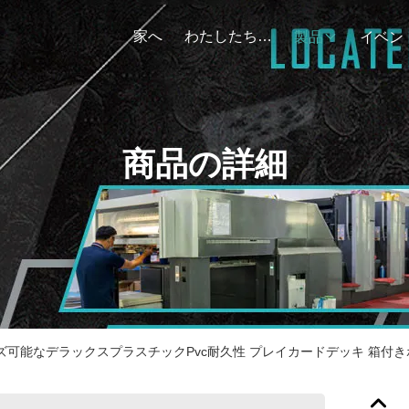
家へ
わたしたち に つい て
製品
イベン
商品の詳細
ズ可能なデラックスプラスチックPvc耐久性 プレイカードデッキ 箱付