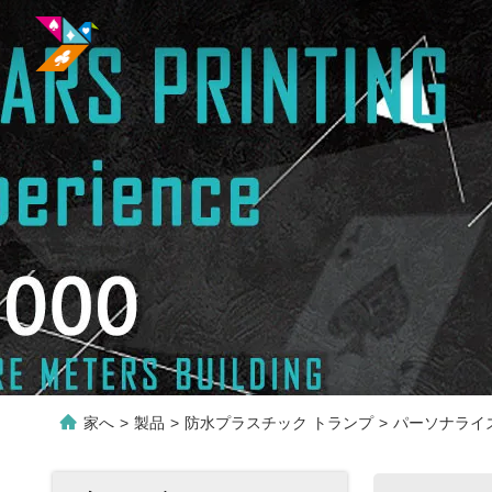
家へ
>
製品
>
防水プラスチック トランプ
>
パーソナライ