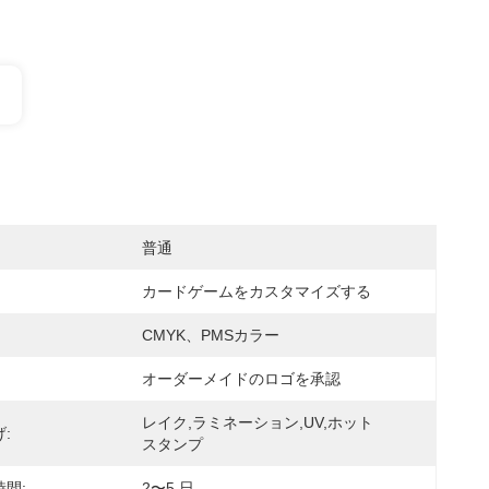
普通
カードゲームをカスタマイズする
CMYK、PMSカラー
オーダーメイドのロゴを承認
レイク,ラミネーション,UV,ホット
:
スタンプ
間:
2〜5 日