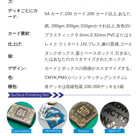
ズ:
デッキごとにカ
54 カード,100 カード,200 カード以上,あな
ード:
紙: 280gm,300gm,310gmかそれ以上,灰色
カード素材:
プラスティック:0.3mm,0.32mm PVCまたは
仕上げ:
レイク,ラミネート,UV,プレス,麻の質感,ゴー
タンクボックス,蓋とベースボックス,引き出しボ
箱:
たはあなたのカスタマイズされたボックス
デザイン:
カードとボックスの両側がカスタマイズするこ
色:
CMYK,PMS (パントンマッチングシステム)
梱包:
各デッキは収縮包装,100-200デッキを1箱