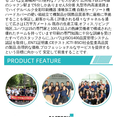
る ユハは交通機関への便利なアクセスがあり 広州地下鉄13号線
のシャクン駅まで5分しかありません5分後 丸型市内高速道路ま
でハイデルベルク全彩印刷機器 漆喰加工機 自動カードソート機
ハードカバーの硬い箱組立て機製品が国際品質基準に厳格に準拠
することを保証し,顧客から高く評価される様々なチャネルを通
じて広さは1万平方メートル 既存の生産工場,オフィス,リビング
地区,ユハワは15の専門家と100人以上の熟練労働者で構成された
優れたチームを持っています印刷の専門知識に十分な訓練を受け
たすべてのスタッフさらに,ユハワはISO1400品質管理システム
認証を取得し,EN71証明書,CEテスト,ICTI BSCI社会監査高品質
の製品,合理的な価格,プロフェッショナルなサービスを提供する
という目標に向かって 安定して前進することです.