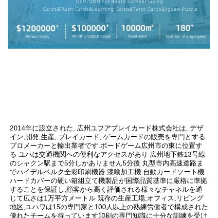
2014年に設立された, 広州ユフアプレイカード株式会社は, デザ
イン,開発,生産, プレイカード, ゲームカードの販売を専門とする
プロメーカーと輸出業者です.ボードゲーム広州市の東に位置す
る ユハは交通機関への便利なアクセスがあり 広州地下鉄13号線
のシャクン駅まで5分しかありません5分後 丸型市内高速道路ま
でハイデルベルク全彩印刷機器 漆喰加工機 自動カードソート機
ハードカバーの硬い箱組立て機製品が国際品質基準に厳格に準拠
することを保証し,顧客から高く評価される様々なチャネルを通
じて広さは1万平方メートル 既存の生産工場,オフィス,リビング
地区,ユハワは15の専門家と100人以上の熟練労働者で構成された
優れたチームを持っています印刷の専門知識に十分な訓練を受け