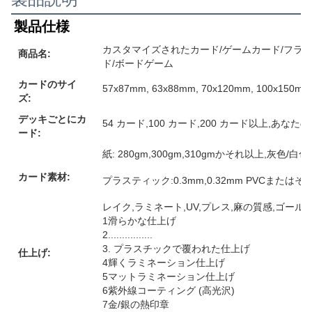
製品仕様
カスタマイズされたカード/ゲームカード/フラ
商品名:
ド/ボードゲーム
カードのサイ
57x87mm, 63x88mm, 70x120mm, 10
ズ:
デッキごとにカ
54 カード,100 カード,200 カード以上,あな
ード:
紙: 280gm,300gm,310gmかそれ以上,灰色
カード素材:
プラスティック:0.3mm,0.32mm PVCまたは
レイク,ラミネート,UV,プレス,麻の質感,ゴー
1滑らかな仕上げ
2................
3. プラスチックで覆われた仕上げ
仕上げ:
4輝くラミネーション仕上げ
5マットラミネーション仕上げ
6紫外線コーティング (高光沢)
7金/銀の熱印章