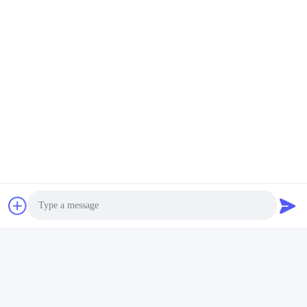
Q: サンプルは何日で完成しますか？量産はどうですか？
A: サンプルリードタイム：通常7日かかります。量産リードタイ
ム：通常20日かかります。お急ぎのご注文の場合は、約10日で
納品可能です。
タグ:
注文のトランプにニスをかけること
57*87mmの注文のトランプ
CMYKの注文のトランプ
迅速な連絡
アドレス
Photo
広東ユフアカードゲーム株式会社 追加: 広州市ゼンチェン区