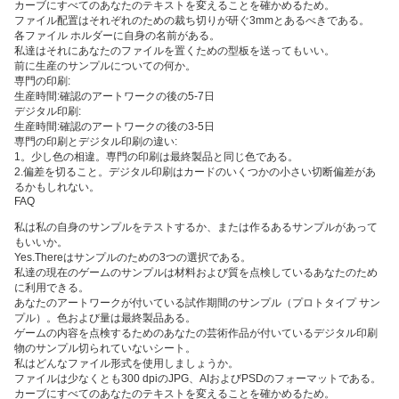
カーブにすべてのあなたのテキストを変えることを確かめるため。
ファイル配置はそれぞれのための裁ち切りが研ぐ3mmとあるべきである。
各ファイル ホルダーに自身の名前がある。
私達はそれにあなたのファイルを置くための型板を送ってもいい。
前に生産のサンプルについての何か。
専門の印刷:
生産時間:確認のアートワークの後の5-7日
デジタル印刷:
生産時間:確認のアートワークの後の3-5日
専門の印刷とデジタル印刷の違い:
1。少し色の相違。専門の印刷は最終製品と同じ色である。
2.偏差を切ること。デジタル印刷はカードのいくつかの小さい切断偏差があ
るかもしれない。
FAQ
私は私の自身のサンプルをテストするか、または作るあるサンプルがあって
もいいか。
Yes.Thereはサンプルのための3つの選択である。
私達の現在のゲームのサンプルは材料および質を点検しているあなたのため
に利用できる。
あなたのアートワークが付いている試作期間のサンプル（プロトタイプ サン
プル）。色および量は最終製品ある。
ゲームの内容を点検するためのあなたの芸術作品が付いているデジタル印刷
物のサンプル切られていないシート。
私はどんなファイル形式を使用しましょうか。
ファイルは少なくとも300 dpiのJPG、AIおよびPSDのフォーマットである。
カーブにすべてのあなたのテキストを変えることを確かめるため。