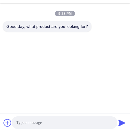
迅速な連絡
9:28 PM
Good day, what product are you looking for?
アドレス
広東ユフアカードゲーム株式会社 追加: 広州市ゼンチェン区
リシン6丁目26号
テレ
86-18676880318
メール
yhprint@yuhuapuke.com
プライバシーポリシー
|
地図
| 中国 良い 品質 注文のトランプ 提
供者 著作権 2021-2026 GUANGDONG YUHUA PLAYING CARDS
CO.,LTD. すべて 権利は保護されています.