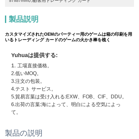
57x87mmの顧客用トレーディング カード
製品説明
カスタマイズされたOEMのパーティー用のゲームは箱の印刷を用
いるトレーディング カードのゲームの火かき棒を梳く
Yuhuaは提供する:
1. 
工場直接価格。
2.低いMOQ。
3.注文の包装。
4.テスト サービス。
5.貿易言葉は受け入れる:EXW、FOB、CIF、DDU。
6.出荷の言葉:海によって、明白による空気によっ
て。
製品の説明