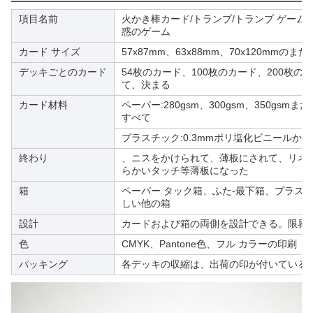
項目名前
火かき棒カード/トランプ/トランプ ゲーム/
惑のゲーム
カード サイズ
57x87mm、63x88mm、70x120mm
デッキごとのカード
54枚のカード、100枚のカード、200枚
て、決まる
カード材料
ペーパー:280gsm、300gsm、350gs
すべて
プラスチック:0.3mmポリ塩化ビニールか
終わり
、ニスをかけられて、薄板にされて、リネ
らかいタッチ等薄板になった
箱
ペーパー タック箱、ふた-最下箱、プラス
しい他の箱
設計
カードおよび箱の両側を設計できる。限界
色
CMYK、Pantone色、フル カラーの印刷
パッキング
各デッキの収縮は、出荷の印が付いているカー