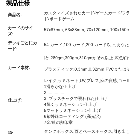
製品仕様
カスタマイズされたカード/ゲームカード/フラ
商品名:
ド/ボードゲーム
カードのサイ
57x87mm, 63x88mm, 70x120mm, 10
ズ:
デッキごとにカ
54 カード,100 カード,200 カード以上,あな
ード:
紙: 280gm,300gm,310gmかそれ以上,灰色
カード素材:
プラスティック:0.3mm,0.32mm PVCまたは
レイク,ラミネート,UV,プレス,麻の質感,ゴー
1滑らかな仕上げ
2................
3. プラスチックで覆われた仕上げ
仕上げ:
4輝くラミネーション仕上げ
5マットラミネーション仕上げ
6紫外線コーティング (高光沢)
7金/銀の熱印章
タンクボックス,蓋とベースボックス,引き出しボ
箱: