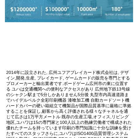
2014年に設立された, 広州ユフアプレイカード株式会社は, デザ
イン,開発,生産, プレイカード, ゲームカードの販売を専門とする
プロメーカーと輸出業者です.ボードゲーム広州市の東に位置す
る ユハは交通機関への便利なアクセスがあり 広州地下鉄13号線
のシャクン駅まで5分しかありません5分後 丸型市内高速道路ま
でハイデルベルク全彩印刷機器 漆喰加工機 自動カードソート機
ハードカバーの硬い箱組立て機製品が国際品質基準に厳格に準拠
することを保証し,顧客から高く評価される様々なチャネルを通
じて広さは1万平方メートル 既存の生産工場,オフィス,リビング
地区,ユハワは15の専門家と100人以上の熟練労働者で構成された
優れたチームを持っています印刷の専門知識に十分な訓練を受け
たすべてのスタッフさらに,ユハワはISO1400品質管理システム