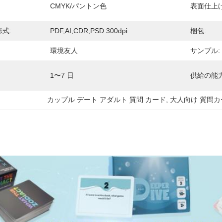
CMYK/パントン色
表面仕上げ
式:
PDF,AI,CDR,PSD 300dpi
梱包:
環境友人
サンプル:
1〜7 日
供給の能力
カップル デート アダルト 質問 カード
, 
大人向け 質問カ