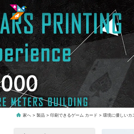
家へ
>
製品
>
印刷できるゲーム カード
>
環境に優しいカ