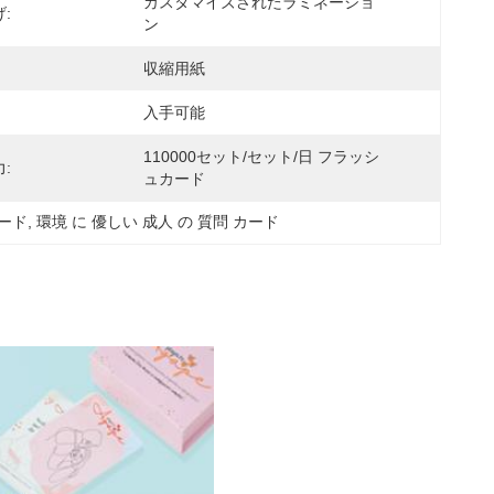
カスタマイズされたラミネーショ
:
ン
収縮用紙
入手可能
110000セット/セット/日 フラッシ
:
ュカード
ード
, 
環境 に 優しい 成人 の 質問 カード