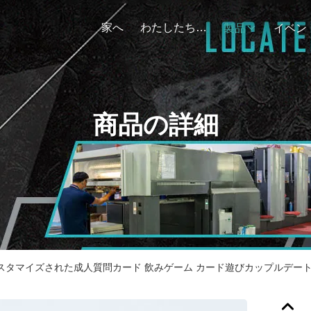
家へ
わたしたち に つい て
製品
イベン
商品の詳細
スタマイズされた成人質問カード 飲みゲーム カード遊びカップルデー