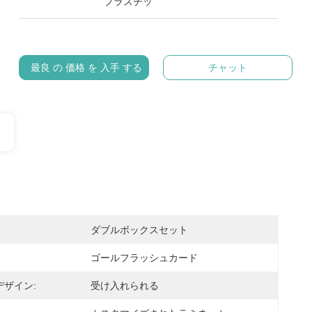
プラスチッ
最良 の 価格 を 入手 する
チャット
ダブルボックスセット
ゴールフラッシュカード
デザイン:
受け入れられる