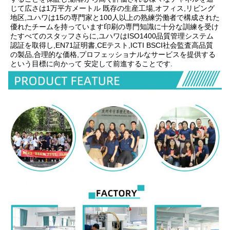
じて広さは1万平方メートル 既存の生産工場,オフィス,リビング
地区,ユハワは15の専門家と100人以上の熟練労働者で構成された
優れたチームを持っています印刷の専門知識に十分な訓練を受け
たすべてのスタッフさらに,ユハワはISO1400品質管理システム
認証を取得し,EN71証明書,CEテスト,ICTI BSCI社会監査高品質
の製品,合理的な価格,プロフェッショナルなサービスを提供する
という目標に向かって 安定して前進することです.