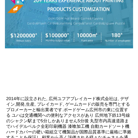
2014年に設立された, 広州ユフアプレイカード株式会社は, デザ
イン,開発,生産, プレイカード, ゲームカードの販売を専門とする
プロメーカーと輸出業者です.ボードゲーム広州市の東に位置す
る ユハは交通機関への便利なアクセスがあり 広州地下鉄13号線
のシャクン駅まで5分しかありません5分後 丸型市内高速道路ま
でハイデルベルク全彩印刷機器 漆喰加工機 自動カードソート機
ハードカバーの硬い箱組立て機製品が国際品質基準に厳格に準拠
することを保証し,顧客から高く評価される様々なチャネルを通