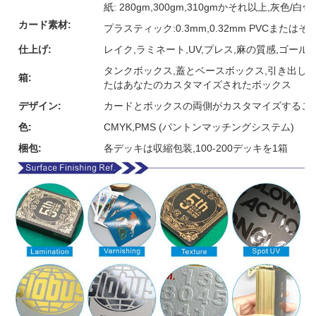
紙: 280gm,300gm,310gmかそれ以上,灰色
カード素材:
プラスティック:0.3mm,0.32mm PVCまたは
仕上げ:
レイク,ラミネート,UV,プレス,麻の質感,ゴー
タンクボックス,蓋とベースボックス,引き出しボ
箱:
たはあなたのカスタマイズされたボックス
デザイン:
カードとボックスの両側がカスタマイズするこ
色:
CMYK,PMS (パントンマッチングシステム)
梱包:
各デッキは収縮包装,100-200デッキを1箱