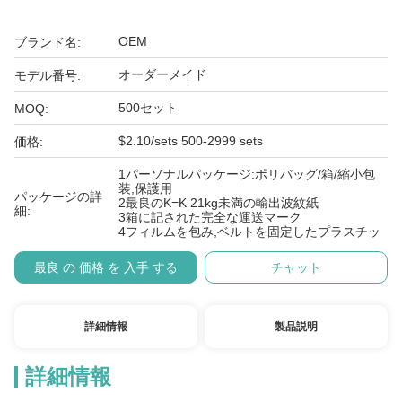
OEM
ブランド名:
オーダーメイド
モデル番号:
500セット
MOQ:
$2.10/sets 500-2999 sets
価格:
1パーソナルパッケージ:ポリバッグ/箱/縮小包
装,保護用
パッケージの詳
2最良のK=K 21kg未満の輸出波紋紙
細:
3箱に記された完全な運送マーク
4フィルムを包み,ベルトを固定したプラスチッ
最良 の 価格 を 入手 する
チャット
詳細情報
製品説明
詳細情報