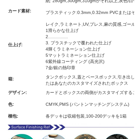
紙: 280gm,300gm,310gmかそれ以上,灰色
カード素材:
プラスティック:0.3mm,0.32mm PVCまたは
レイク,ラミネート,UV,プレス,麻の質感,ゴー
1滑らかな仕上げ
2................
3. プラスチックで覆われた仕上げ
仕上げ:
4輝くラミネーション仕上げ
5マットラミネーション仕上げ
6紫外線コーティング (高光沢)
7金/銀の熱印章
タンクボックス,蓋とベースボックス,引き出しボ
箱:
たはあなたのカスタマイズされたボックス
デザイン:
カードとボックスの両側がカスタマイズするこ
色:
CMYK,PMS (パントンマッチングシステム)
梱包:
各デッキは収縮包装,100-200デッキを1箱