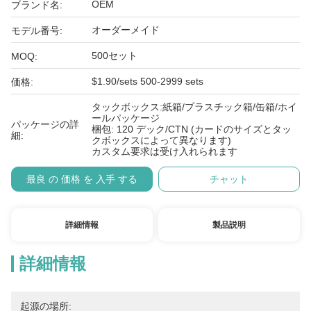
OEM
ブランド名:
オーダーメイド
モデル番号:
500セット
MOQ:
$1.90/sets 500-2999 sets
価格:
タックボックス:紙箱/プラスチック箱/缶箱/ホイ
ールパッケージ
パッケージの詳
梱包: 120 デック/CTN (カードのサイズとタッ
細:
クボックスによって異なります)
カスタム要求は受け入れられます
最良 の 価格 を 入手 する
チャット
詳細情報
製品説明
詳細情報
起源の場所: