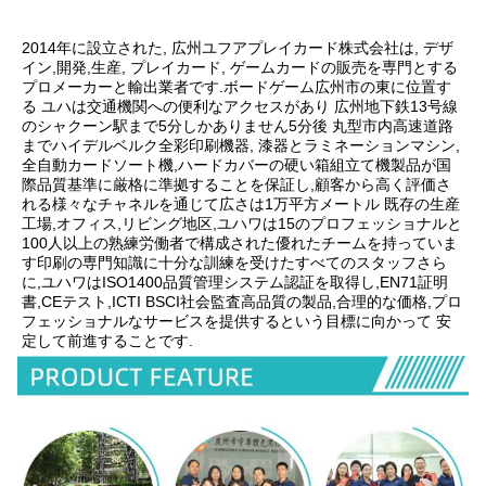
2014年に設立された, 広州ユフアプレイカード株式会社は, デザ
イン,開発,生産, プレイカード, ゲームカードの販売を専門とする
プロメーカーと輸出業者です.ボードゲーム広州市の東に位置す
る ユハは交通機関への便利なアクセスがあり 広州地下鉄13号線
のシャクーン駅まで5分しかありません5分後 丸型市内高速道路
までハイデルベルク全彩印刷機器, 漆器とラミネーションマシン, 
全自動カードソート機,ハードカバーの硬い箱組立て機製品が国
際品質基準に厳格に準拠することを保証し,顧客から高く評価さ
れる様々なチャネルを通じて広さは1万平方メートル 既存の生産
工場,オフィス,リビング地区,ユハワは15のプロフェッショナルと
100人以上の熟練労働者で構成された優れたチームを持っていま
す印刷の専門知識に十分な訓練を受けたすべてのスタッフさら
に,ユハワはISO1400品質管理システム認証を取得し,EN71証明
書,CEテスト,ICTI BSCI社会監査高品質の製品,合理的な価格,プロ
フェッショナルなサービスを提供するという目標に向かって 安
定して前進することです.